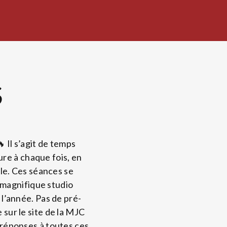
S
 Il s’agit de temps
re à chaque fois, en
le. Ces séances se
u magnifique studio
l’année. Pas de pré-
e sur le site de la MJC
s réponses à toutes ces