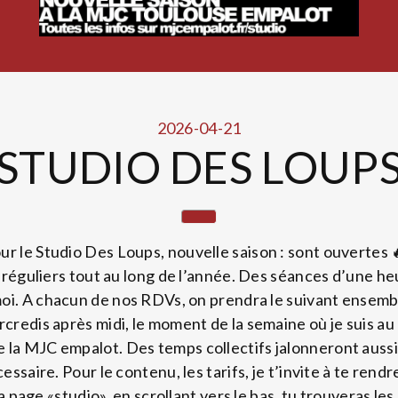
2026-04-21
STUDIO DES LOUP
ur le Studio Des Loups, nouvelle saison : sont ouvertes 
guliers tout au long de l’année. Des séances d’une heu
moi. A chacun de nos RDVs, on prendra le suivant ensemb
credis après midi, le moment de la semaine où je suis a
 la MJC empalot. Des temps collectifs jalonneront aussi 
essaire. Pour le contenu, les tarifs, je t’invite à te rendr
 page «studio», en scrollant vers le bas, tu trouveras le