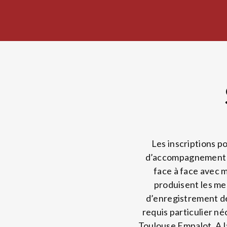
Les inscriptions po
d’accompagnement ré
face à face avec 
produisent les mer
d’enregistrement de
requis particulier néc
Toulouse Empalot. A la