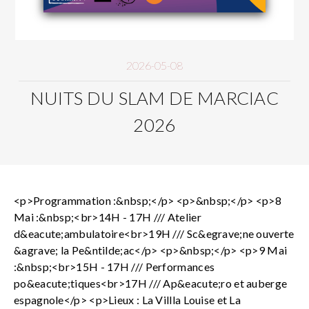
2026-05-08
NUITS DU SLAM DE MARCIAC
2026
<p>Programmation :&nbsp;</p> <p>&nbsp;</p> <p>8
Mai :&nbsp;<br>14H - 17H /// Atelier
d&eacute;ambulatoire<br>19H /// Sc&egrave;ne ouverte
&agrave; la Pe&ntilde;ac</p> <p>&nbsp;</p> <p>9 Mai
:&nbsp;<br>15H - 17H /// Performances
po&eacute;tiques<br>17H /// Ap&eacute;ro et auberge
espagnole</p> <p>Lieux : La Villla Louise et La