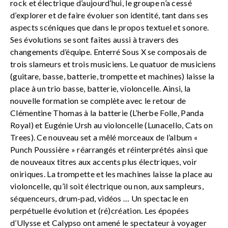
rock et électrique d’aujourd’hui, le groupe n’a cessé
d’explorer et de faire évoluer son identité, tant dans ses
aspects scéniques que dans le propos textuel et sonore.
Ses évolutions se sont faites aussi à travers des
changements d’équipe. Enterré Sous X se composais de
trois slameurs et trois musiciens. Le quatuor de musiciens
(guitare, basse, batterie, trompette et machines) laisse la
place à un trio basse, batterie, violoncelle. Ainsi, la
nouvelle formation se complète avec le retour de
Clémentine Thomas à la batterie (L’herbe Folle, Panda
Royal) et Eugénie Ursh au violoncelle (Lunacello, Cats on
Trees). Ce nouveau set a mêlé morceaux de l’album «
Punch Poussière » réarrangés et réinterprétés ainsi que
de nouveaux titres aux accents plus électriques, voir
oniriques. La trompette et les machines laisse la place au
violoncelle, qu’il soit électrique ou non, aux sampleurs,
séquenceurs, drum-pad, vidéos … Un spectacle en
perpétuelle évolution et (ré)création. Les épopées
d’Ulysse et Calypso ont amené le spectateur à voyager