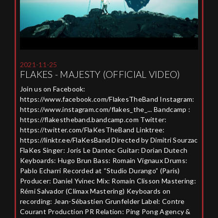
2021-11-25
FLAKES - MAJESTY (OFFICIAL VIDEO)
Join us on Facebook:
https://www.facebook.com/FlakesTheBand Instagram:
https://www.instagram.com/flakes_the_... Bandcamp :
https://flakestheband.bandcamp.com Twitter:
https://twitter.com/FlaKesTheBand Linktree:
https://linktr.ee/FlaKesBand Directed by Dimitri Sourzac
FlaKes Singer: Joris Le Dantec Guitar: Dorian Dutech
Keyboards: Hugo Brun Bass: Romain Vignaux Drums:
Pablo Echarri Recorded at “Studio Durango” (Paris)
Producer: Daniel Yvinec Mix: Romain Clisson Mastering:
Rémi Salvador (Climax Mastering) Keyboards on
recording: Jean-Sébastien Grunfelder Label: Contre
Courant Production PR Relation: Ping Pong Agency &