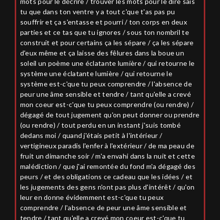
mots pour le décrire / trouver les mots pour le dire sais
tu que dans ton ventre y a tout c'que t'as pas pu
souffrir et ça s'entasse et pourri / ton corps en deux
parties et ce tas que tu ignores / sous ton nombril te
construit et pour certains ça les sépare / ça les sépare
d'eux même et ça laisse des fêlures dans la boue un
soleil un poème une éclatante lumière / qui retourne le
système une éclatante lumière / qui retourne le
système est-c'que tu peux comprendre / l'absence de
peur une âme sensible et tendre / tant qu'elle a crevé
mon coeur est-c'que tu peux comprendre (ou rendre) /
dégagé de tout jugement qu'on peut donner ou prendre
(ou rendre) / tout perdu en un instant j'suis tombé
dedans moi / quand j'étais petit à l'intérieur /
vertigineux paradis l'enfer à l'extérieur / de ma peau de
fruit un dimanche soir / m'a envahi dans la nuit et cette
malédiction / que j'ai remontée du fond m'a dégagé des
peurs / et des obligations ce cadeau que les idées / et
les jugements des gens n'ont pas plus d'intérêt / qu'on
leur en donne évidemment est-c'que tu peux
comprendre / l'absence de peur une âme sensible et
tendre / tant qu'elle a crevé mon coeur est-c'que tu