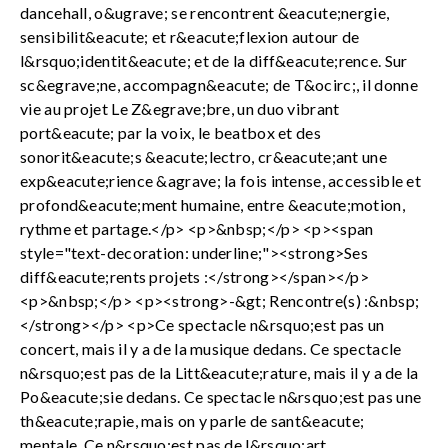
dancehall, o&ugrave; se rencontrent &eacute;nergie,
sensibilit&eacute; et r&eacute;flexion autour de
l&rsquo;identit&eacute; et de la diff&eacute;rence. Sur
sc&egrave;ne, accompagn&eacute; de T&ocirc;, il donne
vie au projet Le Z&egrave;bre, un duo vibrant
port&eacute; par la voix, le beatbox et des
sonorit&eacute;s &eacute;lectro, cr&eacute;ant une
exp&eacute;rience &agrave; la fois intense, accessible et
profond&eacute;ment humaine, entre &eacute;motion,
rythme et partage.</p> <p>&nbsp;</p> <p><span
style="text-decoration: underline;"><strong>Ses
diff&eacute;rents projets :</strong></span></p>
<p>&nbsp;</p> <p><strong>-&gt; Rencontre(s) :&nbsp;
</strong></p> <p>Ce spectacle n&rsquo;est pas un
concert, mais il y a de la musique dedans. Ce spectacle
n&rsquo;est pas de la Litt&eacute;rature, mais il y a de la
Po&eacute;sie dedans. Ce spectacle n&rsquo;est pas une
th&eacute;rapie, mais on y parle de sant&eacute;
mentale. Ce n&rsquo;est pas de l&rsquo;art