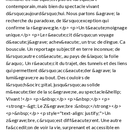
contemporain, mais bien du spectacle vivant
d&rsquo;aujourd&rsquo;hui. Nous partons &agrave; la
recherche du paradoxe, de l&rsquo;exception qui
confirme la r&egrave;gle.</p> <p>Un t&eacute;moignage
unique.</p> <p>Le r&eacute;cit d&rsquo;un voyage
d&eacute;j&agrave; achev&eacute;, un truc de dingue. Ca
bouscule. Un reportage subjectif en terre inconnue; de
l&rsquo;autre cot&eacute;, au pays de &laquo; la folie
&raquo;. Un r&eacute;cit du trajet, des tunnels et des liens
qui permettent d&rsquo;acc&eacute;der &agrave; la
lumi&egrave;re au bout. Des couloirs de
l&rsquo;h&ocirc;pital, jusqu&rsquo;au solide
m&eacute;tier de la sc&egrave;ne, au spectacle&hellip;
Vivant !</p> <p>&nbsp;</p> <p>&nbsp;</p> <p>
<strong>-&gt; Le Z&egrave;bre :&nbsp;</strong></p>
<p>&nbsp;</p> <p style="text-align: justify;">Un
z&egrave;bre, c&rsquo;est diff&eacute;rent. Une autre
fa&ccedil;on de voir la vie, surprenant et accessible en