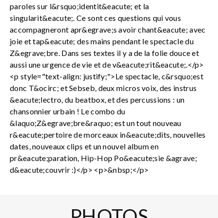
paroles sur l&rsquo;identit&eacute; et la
singularit&eacute;. Ce sont ces questions qui vous
accompagneront apr&egrave;s avoir chant&eacute; avec
joie et tap&eacute; des mains pendant le spectacle du
Z&egrave;bre. Dans ses textes il y a de la folie douce et
aussi une urgence de vie et de v&eacute;rit&eacute;.</p>
<p style="text-align: justify;">Le spectacle, c&rsquo;est
donc T&ocirc; et Sebseb, deux micros voix, des instrus
&eacute;lectro, du beatbox, et des percussions : un
chansonnier urbain ! Le combo du
&laquo;Z&egrave;bre&raquo; est un tout nouveau
r&eacute;pertoire de morceaux in&eacute;dits, nouvelles
dates, nouveaux clips et un nouvel album en
pr&eacute;paration, Hip-Hop Po&eacute;sie &agrave;
d&eacute;couvrir :)</p> <p>&nbsp;</p>
PHOTOS