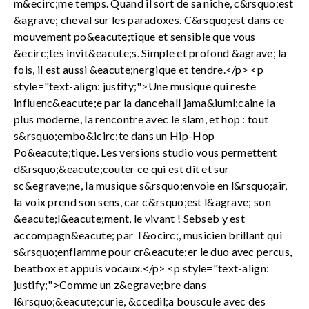
m&ecirc;me temps. Quand il sort de sa niche, c&rsquo;est
&agrave; cheval sur les paradoxes. C&rsquo;est dans ce
mouvement po&eacute;tique et sensible que vous
&ecirc;tes invit&eacute;s. Simple et profond &agrave; la
fois, il est aussi &eacute;nergique et tendre.</p> <p
style="text-align: justify;">Une musique qui reste
influenc&eacute;e par la dancehall jama&iuml;caine la
plus moderne, la rencontre avec le slam, et hop : tout
s&rsquo;embo&icirc;te dans un Hip-Hop
Po&eacute;tique. Les versions studio vous permettent
d&rsquo;&eacute;couter ce qui est dit et sur
sc&egrave;ne, la musique s&rsquo;envoie en l&rsquo;air,
la voix prend son sens, car c&rsquo;est l&agrave; son
&eacute;l&eacute;ment, le vivant ! Sebseb y est
accompagn&eacute; par T&ocirc;, musicien brillant qui
s&rsquo;enflamme pour cr&eacute;er le duo avec percus,
beatbox et appuis vocaux.</p> <p style="text-align:
justify;">Comme un z&egrave;bre dans
l&rsquo;&eacute;curie, &ccedil;a bouscule avec des