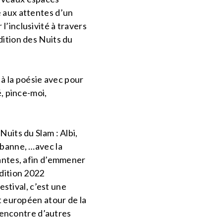
e aux attentes d’un
’inclusivité à travers
dition des Nuits du
 à la poésie avec pour
é, pince-moi,
uits du Slam : Albi,
rbanne, …avec la
nantes, afin d’emmener
édition 2022
estival, c’est une
et européen atour de la
 rencontre d’autres