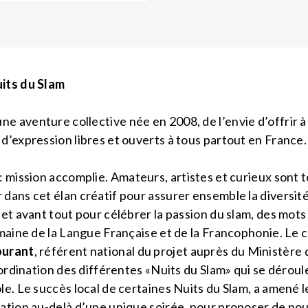
its du Slam
 aventure collective née en 2008, de l’envie d’offrir à 
d’expression libres et ouverts à tous partout en France.
: mission accomplie. Amateurs, artistes et curieux sont t
ans cet élan créatif pour assurer ensemble la diversité 
et avant tout pour célébrer la passion du slam, des mots 
maine de la Langue Française et de la Francophonie. Le c
ourant
, référent national du projet auprès du Ministère 
oordination des différentes «Nuits du Slam» qui se déroul
e. Le succès local de certaines Nuits du Slam, a amené l
ation au-delà d’une unique soirée, pour proposer de n