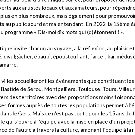
verts aux artistes locaux et aux amateurs, pour répondr
 plus en plus nombreux, mais également pour promouvoir l
its au public sourd et malentendant. En 2022, la 15ème é
 du programme « Dis-moi dix mots qui (d)étonnent ! ».
que invite chacun au voyage, à la réflexion, au plaisir et
é, divulgâcher, ébaubi, époustouflant, farcer, kaï, médus
tamarre.
villes accueilleront les évènements que constituent les N
 Bastide de Sérou, Montpelliers, Toulouse, Tours, Villeu
 vers des territoires avec des propositions moins foison
 ses formes auprès de toutes les populations permet à l’
dans le Gers. Mais ce n’est pas tout : pour les 15 ans du f
e qui s’ouvre à l’équipe avec la mise en place d’un proj
nce de l’autre à travers la culture, amenant l’équipe à la