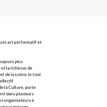
cet art performatif et
oujours plus
et la richesse de
et de la scène, le tout
ollectif
de la Culture, porte
ent dans plusieurs
es organisateurs à
ouveaux espaces