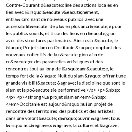
Contre-Courant d&eacute;cline des actions locales en
lien avec l&rsquo;&eacute;v&eacute;nement,
entra&icirc;nant de nouveaux publics, avec une
accessibilit&eacute; de plus en plus ancr&eacute;e pour
les publics sourds, et tisse des liens en r&eacute;gion
avec des structures partenaires. Ainsi est n&eacute; le
&laquo; Projet slam en Occitanie &raquo; cooptant des
nouveaux collectifs de la r&eacute;gion afin de
cr&eacute;er des passerelles artistiques et des
rencontres tout au long de l&rsquo;ann&eacute;e, le
temps fort de la &laquo; Nuit du slam &raquo; offrant une
grande visibilit&eacute; &agrave; la discipline que sont le
slam et la po&eacute;sie performative.</p> <p>&nbsp;
</p> <p><strong>Le projet slam en<em>&nbsp;
</em>Occitanie est aujourd&rsquo;hui un projet de
rencontre des territoires, des publics et des artistes ;
dans une volont&eacute; d&rsquo;ouvrir &agrave; tous
l&rsquo;acc&egrave;s &agrave; la culture, et &agrave;