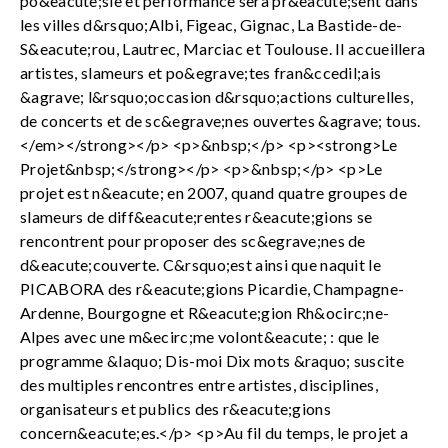
po&eacute;sie et performance sera pr&eacute;sent dans
les villes d&rsquo;Albi, Figeac, Gignac, La Bastide-de-
S&eacute;rou, Lautrec, Marciac et Toulouse. Il accueillera
artistes, slameurs et po&egrave;tes fran&ccedil;ais
&agrave; l&rsquo;occasion d&rsquo;actions culturelles,
de concerts et de sc&egrave;nes ouvertes &agrave; tous.
</em></strong></p> <p>&nbsp;</p> <p><strong>Le
Projet&nbsp;</strong></p> <p>&nbsp;</p> <p>Le
projet est n&eacute; en 2007, quand quatre groupes de
slameurs de diff&eacute;rentes r&eacute;gions se
rencontrent pour proposer des sc&egrave;nes de
d&eacute;couverte. C&rsquo;est ainsi que naquit le
PICABORA des r&eacute;gions Picardie, Champagne-
Ardenne, Bourgogne et R&eacute;gion Rh&ocirc;ne-
Alpes avec une m&ecirc;me volont&eacute; : que le
programme &laquo; Dis-moi Dix mots &raquo; suscite
des multiples rencontres entre artistes, disciplines,
organisateurs et publics des r&eacute;gions
concern&eacute;es.</p> <p>Au fil du temps, le projet a