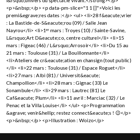
l&rsquo;univers du spectacle vivant.</strong></p>
<p>&nbsp;</p> <p data-pm-slice="1 1 []">Voici les
premi&egrave;res dates :</p> <ul> <li>28 f&eacute;vrier
: La Bastide-de-S&eacute;rou (09) / Salle Jean
Nayrou</li> <li>1ᵉʳ mars : Troyes (10) / Sainte-Savine,
L&rsquo;Art D&eacute;co, centre culturel</li> <li>15
mars : Figeac (46) / L&rsquo;Arrosoir</li> <li>Du 15 au
21 mars : Toulouse (31) / La Bouillonnante</li>
<li>Ateliers de cr&eacute;ation en chansign (tout public)
</li> <li>22 mars : Toulouse (31) / Espace Roguet</li>
<li>27 mars : Albi (81) / Universit&eacute;
Champollion</li> <li>28 mars : Gignac (33) Le
Sonambule</li> <li>29 mars : Lautrec (81) Le
Caf&eacute; Plum</li> <li>11 avril : Marciac (32) / Le
Penac et la Villa Louise</li> </ul> <p>Programmation
&agrave; venir&hellip; restez connect&eacute;s ! 😉</p>
<p>&nbsp;</p> <p>Illustration : Woizo</p>