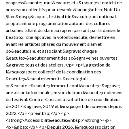
progress&eacute;, mut&eacute; et s&rsquo;est enrichi de
nouveaux collectifs pour devenir &laquo;&nbsp;Nuit Du
Slam&nbsp;&raquo;, festival itin&eacute;rant national
proposant une programmation autours des cultures
urbaines, allant du slam au rap en passant par la danse, le
beatbox, &hellip; avec la volont&eacute; de mettre en
avant les artistes phares du mouvement slam et
po&eacute;sie, et associant &agrave; chaque
&eacute;v&eacute;nement des sc&egrave;nes ouvertes
&agrave; tous et des ateliers.</p> <p>La gestion de
l&rsquo;aspect collectif de la coordination des
&eacute;v&eacute;nements &eacute;tait
pr&eacute;c&eacute;demment confi&eacute;e &agrave;
une association locale, en vue du bon d&eacute;roulement
du festival. Contre-Courant a fait office de coordinateur
de 2017 &agrave; 2019 et l&rsquo;est de nouveau depuis
2022.</p> <p>&nbsp;</p> <p>
<strong>Accessibilit&eacute;&nbsp;</strong></p>
<p>&nbsp;</p> <p>Depuis 2016, l&rsquo;association