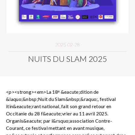
2025-02-28
NUITS DU SLAM 2025
<p><strong><em>La 18ᵉ &eacute;dition de
&laquo;&nbsp;Nuit du Slam&nbsp;&raquo;, festival
itin&eacute;rant national, fait son grand retour en
Occitanie du 28 f&eacute;vrier au 11 avril 2025.
Organis&eacute; par l&rsquo;association Contre-
Courant, ce festival mettant en avant musique,